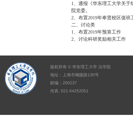
1
、通报《华东理工大学关于
院党委。
2
、布置
2019
年奉贤校区值班
二、讨论类
1
、布置
2019
年预算工作
2
、讨论科研奖励相关工作
版权所有 © 华东理工大学 法学院
地址：上海市梅陇路130号
邮编：200237
传真: 021-64252051