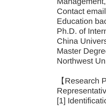
Management, I
Contact emai
Education ba
Ph.D. of Inte
China Univers
Master Degree
Northwest Univ
【Research 
Representati
[1] Identifica