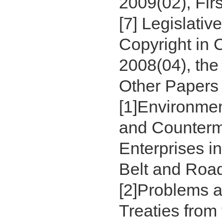
2009(02), Firs
[7] Legislativ
Copyright in C
2008(04), the
Other Paper
[1]Environme
and Counterme
Enterprises i
Belt and Road
[2]Problems a
Treaties from 