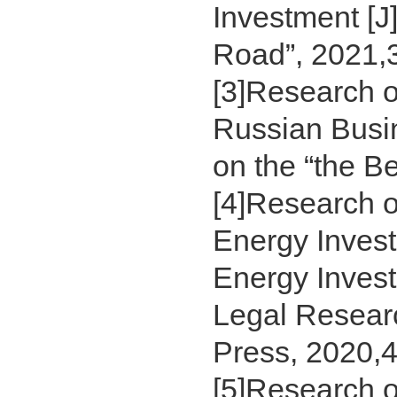
Investment [J
Road”, 2021,3(
[3]Research o
Russian Busi
on the “the Be
[4]Research o
Energy Invest
Energy Inves
Legal Researc
Press, 2020,4,
[5]Research o