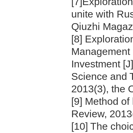
[7]Exploratio
unite with Ru
Qiuzhi Magazi
[8] Explorati
Management o
Investment [J]
Science and T
2013(3), the 
[9] Method of 
Review, 2013(
[10] The choi