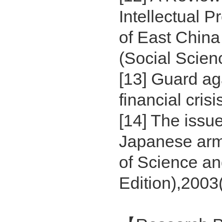
Intellectual 
of East China
(Social Scienc
[13] Guard ag
financial cris
[14] The issu
Japanese army
of Science an
Edition),2003(