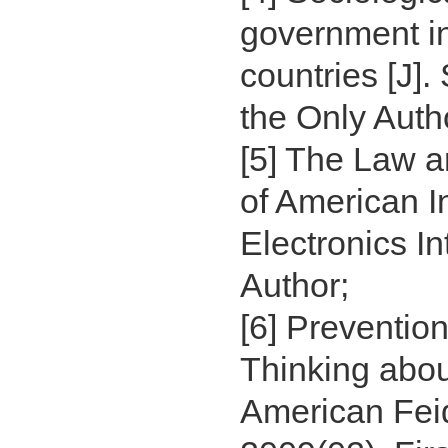
government in
countries [J].
the Only Auth
[5] The Law a
of American In
Electronics In
Author;
[6] Preventi
Thinking abou
American Feid